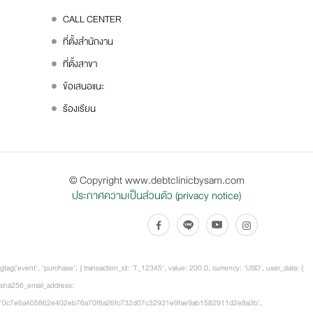
CALL CENTER
ที่ตั้งสำนักงาน
ที่ตั้งสาขา
ข้อเสนอแนะ
ร้องเรียน
© Copyright www.debtclinicbysam.com
ประกาศความเป็นส่วนตัว (privacy notice)
gtag('event', 'purchase', { transaction_id: 'T_12345', value: 200.0, currency: 'USD', user_data: {
sha256_email_address:
'0c7e6a405862e402eb76a70f8a26fc732d07c32931e9fae9ab1582911d2e8a3b',