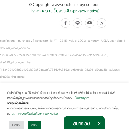
© Copyright www.debtclinicbysam.com
ประกาศความเป็นส่วนตัว (privacy notice)
gtag('event', 'purchase', { transaction_id: 'T_12345', value: 200.0, currency: 'USD', user_data: {
sha256_email_address:
'0c7e6a405862e402eb76a70f8a26fc732d07c32931e9fae9ab1582911d2e8a3b',
sha256_phone_number:
'123456405862e402eb76a70f8a26fc732d07c32931e9fae9ab1582911d2e8a3b', address: {
sha256_first_name:
'4f23798d92708359b734a18172c9c864f1d48044a754115a0d4b843bca3a5332',
sha256_last_name:
เว็บไซต์นี้ใช้คุกกี้ เราใช้คุกกี้เพื่อนำเสนอเนื้อหาที่ท่านอาจสนใจ เพื่อให้ท่านได้รับประสบการณ์ที่ดียิ่งขึ้น
คลิกเพื่อดูข้อมูลเพิ่มเติมเกี่ยวกับการใช้คุกกี้ของเราผ่านทาง ‘
นโยบายคุกกี้
’
'fd53ef835b15485572a6e82cf470dcb41fd218ae5751ab7531c956a2a6bcd3c7', city: 'City
รายละเอียดเพิ่มเติม
Town', region: 'CA', postal_code: '54321', country: 'US' } }, items: [ { item_id: 'SKU_12345',
หากท่านต้องการทราบข้อมูลเพิ่มเติมเกี่ยวกับสิทธิในความเป็นเจ้าของข้อมูลของท่าน ท่านสามารถเยี่ยม
item_name: 'Fancy-MaxSpeed2.0 Black', item_brand: 'Fancy Sneakers', item_category: 'Shoes -
ชม
"ประกาศความเป็นส่วนตัว (Privacy Notice)"
Running Shoes', price: 100.0, quantity: 2 } ], tt_external_id:
×
สมัครเลย
ไม่ตกลง
ตกลง
'b9c5fdaea74ee1c31705b764389895371b8d416c5cae8740e7f89082a9fcdc0a',