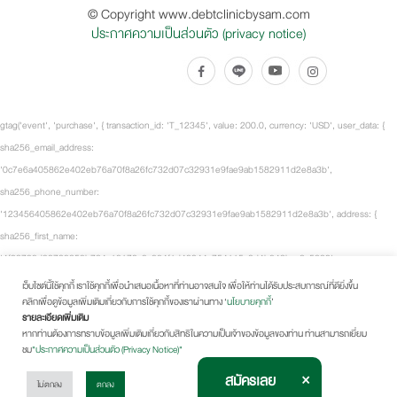
© Copyright www.debtclinicbysam.com
ประกาศความเป็นส่วนตัว (privacy notice)
gtag('event', 'purchase', { transaction_id: 'T_12345', value: 200.0, currency: 'USD', user_data: {
sha256_email_address:
'0c7e6a405862e402eb76a70f8a26fc732d07c32931e9fae9ab1582911d2e8a3b',
sha256_phone_number:
'123456405862e402eb76a70f8a26fc732d07c32931e9fae9ab1582911d2e8a3b', address: {
sha256_first_name:
'4f23798d92708359b734a18172c9c864f1d48044a754115a0d4b843bca3a5332',
sha256_last_name:
เว็บไซต์นี้ใช้คุกกี้ เราใช้คุกกี้เพื่อนำเสนอเนื้อหาที่ท่านอาจสนใจ เพื่อให้ท่านได้รับประสบการณ์ที่ดียิ่งขึ้น
คลิกเพื่อดูข้อมูลเพิ่มเติมเกี่ยวกับการใช้คุกกี้ของเราผ่านทาง ‘
นโยบายคุกกี้
’
'fd53ef835b15485572a6e82cf470dcb41fd218ae5751ab7531c956a2a6bcd3c7', city: 'City
รายละเอียดเพิ่มเติม
Town', region: 'CA', postal_code: '54321', country: 'US' } }, items: [ { item_id: 'SKU_12345',
หากท่านต้องการทราบข้อมูลเพิ่มเติมเกี่ยวกับสิทธิในความเป็นเจ้าของข้อมูลของท่าน ท่านสามารถเยี่ยม
item_name: 'Fancy-MaxSpeed2.0 Black', item_brand: 'Fancy Sneakers', item_category: 'Shoes -
ชม
"ประกาศความเป็นส่วนตัว (Privacy Notice)"
Running Shoes', price: 100.0, quantity: 2 } ], tt_external_id:
×
สมัครเลย
ไม่ตกลง
ตกลง
'b9c5fdaea74ee1c31705b764389895371b8d416c5cae8740e7f89082a9fcdc0a',