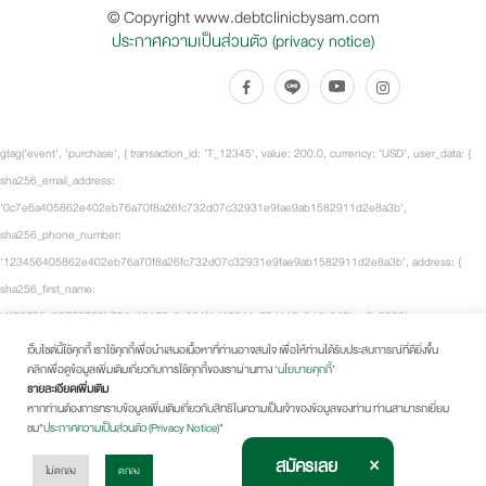
© Copyright www.debtclinicbysam.com
ประกาศความเป็นส่วนตัว (privacy notice)
gtag('event', 'purchase', { transaction_id: 'T_12345', value: 200.0, currency: 'USD', user_data: {
sha256_email_address:
'0c7e6a405862e402eb76a70f8a26fc732d07c32931e9fae9ab1582911d2e8a3b',
sha256_phone_number:
'123456405862e402eb76a70f8a26fc732d07c32931e9fae9ab1582911d2e8a3b', address: {
sha256_first_name:
'4f23798d92708359b734a18172c9c864f1d48044a754115a0d4b843bca3a5332',
sha256_last_name:
เว็บไซต์นี้ใช้คุกกี้ เราใช้คุกกี้เพื่อนำเสนอเนื้อหาที่ท่านอาจสนใจ เพื่อให้ท่านได้รับประสบการณ์ที่ดียิ่งขึ้น
คลิกเพื่อดูข้อมูลเพิ่มเติมเกี่ยวกับการใช้คุกกี้ของเราผ่านทาง ‘
นโยบายคุกกี้
’
'fd53ef835b15485572a6e82cf470dcb41fd218ae5751ab7531c956a2a6bcd3c7', city: 'City
รายละเอียดเพิ่มเติม
Town', region: 'CA', postal_code: '54321', country: 'US' } }, items: [ { item_id: 'SKU_12345',
หากท่านต้องการทราบข้อมูลเพิ่มเติมเกี่ยวกับสิทธิในความเป็นเจ้าของข้อมูลของท่าน ท่านสามารถเยี่ยม
item_name: 'Fancy-MaxSpeed2.0 Black', item_brand: 'Fancy Sneakers', item_category: 'Shoes -
ชม
"ประกาศความเป็นส่วนตัว (Privacy Notice)"
Running Shoes', price: 100.0, quantity: 2 } ], tt_external_id:
×
สมัครเลย
ไม่ตกลง
ตกลง
'b9c5fdaea74ee1c31705b764389895371b8d416c5cae8740e7f89082a9fcdc0a',