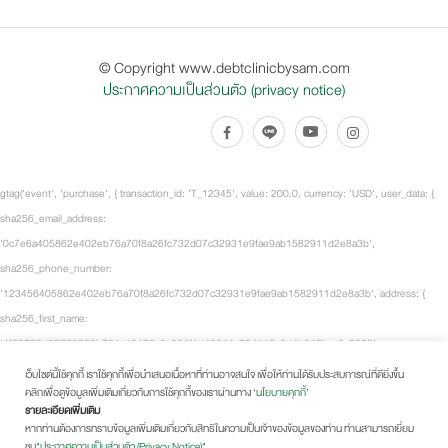
© Copyright www.debtclinicbysam.com
ประกาศความเป็นส่วนตัว (privacy notice)
gtag('event', 'purchase', { transaction_id: 'T_12345', value: 200.0, currency: 'USD', user_data: {
sha256_email_address:
'0c7e6a405862e402eb76a70f8a26fc732d07c32931e9fae9ab1582911d2e8a3b',
sha256_phone_number:
'123456405862e402eb76a70f8a26fc732d07c32931e9fae9ab1582911d2e8a3b', address: {
sha256_first_name:
'4f23798d92708359b734a18172c9c864f1d48044a754115a0d4b843bca3a5332',
sha256_last_name:
เว็บไซต์นี้ใช้คุกกี้ เราใช้คุกกี้เพื่อนำเสนอเนื้อหาที่ท่านอาจสนใจ เพื่อให้ท่านได้รับประสบการณ์ที่ดียิ่งขึ้น
คลิกเพื่อดูข้อมูลเพิ่มเติมเกี่ยวกับการใช้คุกกี้ของเราผ่านทาง ‘
นโยบายคุกกี้
’
'fd53ef835b15485572a6e82cf470dcb41fd218ae5751ab7531c956a2a6bcd3c7', city: 'City
รายละเอียดเพิ่มเติม
Town', region: 'CA', postal_code: '54321', country: 'US' } }, items: [ { item_id: 'SKU_12345',
หากท่านต้องการทราบข้อมูลเพิ่มเติมเกี่ยวกับสิทธิในความเป็นเจ้าของข้อมูลของท่าน ท่านสามารถเยี่ยม
item_name: 'Fancy-MaxSpeed2.0 Black', item_brand: 'Fancy Sneakers', item_category: 'Shoes -
ชม
"ประกาศความเป็นส่วนตัว (Privacy Notice)"