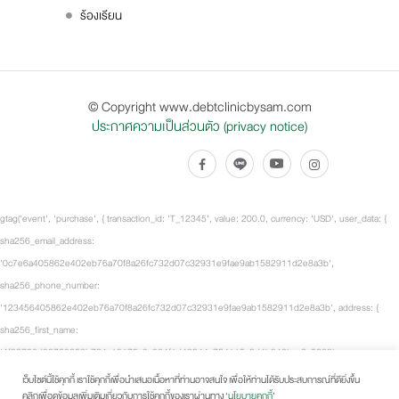
ร้องเรียน
© Copyright www.debtclinicbysam.com
ประกาศความเป็นส่วนตัว (privacy notice)
gtag('event', 'purchase', { transaction_id: 'T_12345', value: 200.0, currency: 'USD', user_data: {
sha256_email_address:
'0c7e6a405862e402eb76a70f8a26fc732d07c32931e9fae9ab1582911d2e8a3b',
sha256_phone_number:
'123456405862e402eb76a70f8a26fc732d07c32931e9fae9ab1582911d2e8a3b', address: {
sha256_first_name:
'4f23798d92708359b734a18172c9c864f1d48044a754115a0d4b843bca3a5332',
sha256_last_name:
เว็บไซต์นี้ใช้คุกกี้ เราใช้คุกกี้เพื่อนำเสนอเนื้อหาที่ท่านอาจสนใจ เพื่อให้ท่านได้รับประสบการณ์ที่ดียิ่งขึ้น
คลิกเพื่อดูข้อมูลเพิ่มเติมเกี่ยวกับการใช้คุกกี้ของเราผ่านทาง ‘
นโยบายคุกกี้
’
'fd53ef835b15485572a6e82cf470dcb41fd218ae5751ab7531c956a2a6bcd3c7', city: 'City