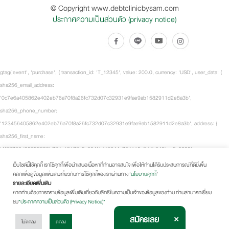
© Copyright www.debtclinicbysam.com
ประกาศความเป็นส่วนตัว (privacy notice)
gtag('event', 'purchase', { transaction_id: 'T_12345', value: 200.0, currency: 'USD', user_data: {
sha256_email_address:
'0c7e6a405862e402eb76a70f8a26fc732d07c32931e9fae9ab1582911d2e8a3b',
sha256_phone_number:
'123456405862e402eb76a70f8a26fc732d07c32931e9fae9ab1582911d2e8a3b', address: {
sha256_first_name:
'4f23798d92708359b734a18172c9c864f1d48044a754115a0d4b843bca3a5332',
sha256_last_name:
เว็บไซต์นี้ใช้คุกกี้ เราใช้คุกกี้เพื่อนำเสนอเนื้อหาที่ท่านอาจสนใจ เพื่อให้ท่านได้รับประสบการณ์ที่ดียิ่งขึ้น
คลิกเพื่อดูข้อมูลเพิ่มเติมเกี่ยวกับการใช้คุกกี้ของเราผ่านทาง ‘
นโยบายคุกกี้
’
'fd53ef835b15485572a6e82cf470dcb41fd218ae5751ab7531c956a2a6bcd3c7', city: 'City
รายละเอียดเพิ่มเติม
Town', region: 'CA', postal_code: '54321', country: 'US' } }, items: [ { item_id: 'SKU_12345',
หากท่านต้องการทราบข้อมูลเพิ่มเติมเกี่ยวกับสิทธิในความเป็นเจ้าของข้อมูลของท่าน ท่านสามารถเยี่ยม
item_name: 'Fancy-MaxSpeed2.0 Black', item_brand: 'Fancy Sneakers', item_category: 'Shoes -
ชม
"ประกาศความเป็นส่วนตัว (Privacy Notice)"
Running Shoes', price: 100.0, quantity: 2 } ], tt_external_id:
×
สมัครเลย
ไม่ตกลง
ตกลง
'b9c5fdaea74ee1c31705b764389895371b8d416c5cae8740e7f89082a9fcdc0a',