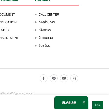
DOCUMENT
CALL CENTER
PPLICATION
ที่ตั้งสำนักงาน
TATUS
ที่ตั้งสาขา
PPOINTMENT
ข้อเสนอแนะ
ร้องเรียน
2e8a3b', sha256_phone_number:
 sha256_last_name:
×
สมัครเลย
ไม่ตกลง
ตกลง
'Fancy-MaxSpeed2.0 Black', item_brand: 'Fancy Sneakers', item_category: 'Shoes - Running