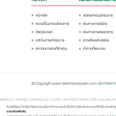
หน้าหลัก
สมัครเข้าร่วมโครงการ
ความเป็นมาของโครงการ
ช่องทางการสมัคร
วัตถุประสงค์
ช่องทางการส่งเอกสาร
หลักในการดำเนินการ
ดาวน์โหลดใบสมัคร
สถาบันการเงินที่เข้าร่วม
คำถามที่พบบ่อย
© Copyright www.debtclinicbysam.com
ประกาศความเ
gtag('event', 'purchase', { transaction_id: 'T_12345', value: 200.0, currency: 'USD', user
'123456405862e402eb76a70f8a26fc732d07c32931e9fae9ab1582911d2e8a3b', address: { sha
เว็บไซต์นี้ใช้คุกกี้ เราใช้คุกกี้เพื่อนำเสนอเนื้อหาที่ท่านอาจสนใจ เพื่อให้ท่านได้รับประสบการณ์ที่ดียิ่งขึ้น คลิกเพื่อ
รายละเอียดเพิ่มเติม
'fd53ef835b15485572a6e82cf470dcb41fd218ae5751ab7531c956a2a6bcd3c7', city: 'City Town', region