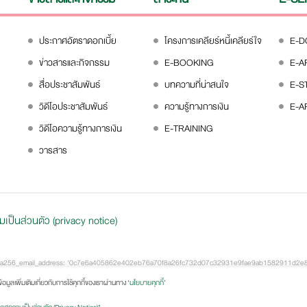
ประกาศอัตราดอกเบี้ย
โครงการเคลียร์หนี้เคลียร์ใจ
E-
ข่าวสารและกิจกรรม
E-BOOKING
E-A
สื่อประชาสัมพันธ์
บทความที่น่าสนใจ
E-S
วิดีโอประชาสัมพันธ์
ความรู้ทางการเงิน
E-A
วิดีโอความรู้ทางการเงิน
E-TRAINING
วารสาร
ป็นส่วนตัว (privacy notice)
_data: { sha256_email_address: '0c7e6a405862e402eb76a70f8a26fc732d07c32931e9fae9ab1582911d
256_first_name: '4f23798d92708359b734a18172c9c864f1d48044a754115a0d4b843bca3a5332',
ดูข้อมูลเพิ่มเติมเกี่ยวกับการใช้คุกกี้ของเราผ่านทาง ‘
นโยบายคุกกี้
’
: 'CA', postal_code: '54321', country: 'US' } }, items: [ { item_id: 'SKU_12345', item_name: 