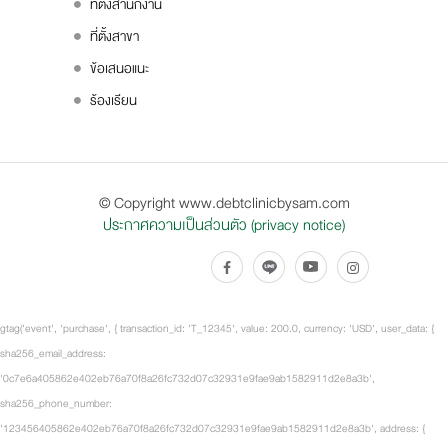
ที่ตั้งสำนักงาน
ที่ตั้งสาขา
ข้อเสนอแนะ
ร้องเรียน
© Copyright www.debtclinicbysam.com
ประกาศความเป็นส่วนตัว (privacy notice)
gtag('event', 'purchase', { transaction_id: 'T_12345', value: 200.0, currency: 'USD', user_data: {
sha256_email_address:
'0c7e6a405862e402eb76a70f8a26fc732d07c32931e9fae9ab1582911d2e8a3b',
sha256_phone_number:
'123456405862e402eb76a70f8a26fc732d07c32931e9fae9ab1582911d2e8a3b', address: {