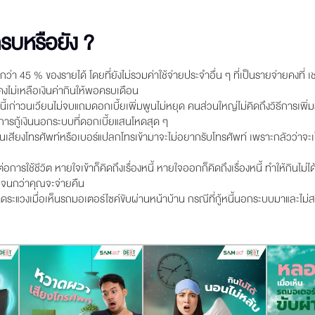
ครบหรือยัง ?
่า 45 % ของรายได้ โดยที่ยังไม่รวมค่าใช้จ่ายประจำอื่น ๆ ที่เป็นรายจ่ายคงที่ เช
 คงไม่เหลือเงินค่ากินให้พอครบเดือน
ี้เก่าวนเวียนไม่จบแถมดอกเบี้ยเพิ่มพูนไม่หยุด คนส่วนใหญ่ไม่คิดถึงวิธีการเพิ่มรา
ือการกู้เงินนอกระบบที่ดอกเบี้ยแสนโหดสุด ๆ
ยินเสียงโทรศัพท์หรือเบอร์แปลกโทรเข้ามาจะไม่อยากรับโทรศัพท์ เพราะกลัวว่าจะ
อการใช้ชีวิต หายใจเข้าก็คิดถึงเรื่องหนี้ หายใจออกก็คิดถึงเรื่องหนี้ ทำให้กินไม
อนจนกว่าคุณจะจ่ายคืน
ดระแวงเมื่อเห็นรถมอเตอร์ไซค์ขับผ่านหน้าบ้าน กรณีที่กู้หนี้นอกระบบมาและไม่ส