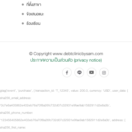
ที่ตั้งสาขา
ข้อเสนอแนะ
ร้องเรียน
© Copyright www.debtclinicbysam.com
ประกาศความเป็นส่วนตัว (privacy notice)
gtag('event', 'purchase', { transaction_id: 'T_12345', value: 200.0, currency: 'USD', user_data: {
sha256_email_address:
'0c7e6a405862e402eb76a70f8a26fc732d07c32931e9fae9ab1582911d2e8a3b',
sha256_phone_number:
'123456405862e402eb76a70f8a26fc732d07c32931e9fae9ab1582911d2e8a3b', address: {
sha256_first_name: