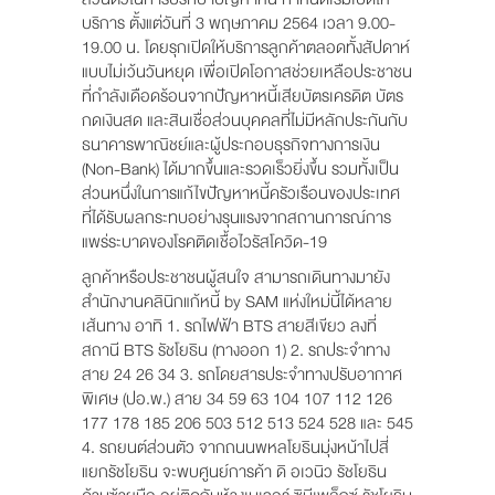
บริการ ตั้งแต่วันที่ 3 พฤษภาคม 2564 เวลา 9.00-
19.00 น. โดยรุกเปิดให้บริการลูกค้าตลอดทั้งสัปดาห์
แบบไม่เว้นวันหยุด เพื่อเปิดโอกาสช่วยเหลือประชาชน
ที่กำลังเดือดร้อนจากปัญหาหนี้เสียบัตรเครดิต บัตร
กดเงินสด และสินเชื่อส่วนบุคคลที่ไม่มีหลักประกันกับ
ธนาคารพาณิชย์และผู้ประกอบธุรกิจทางการเงิน
(Non-Bank) ได้มากขึ้นและรวดเร็วยิ่งขึ้น รวมทั้งเป็น
ส่วนหนึ่งในการแก้ไขปัญหาหนี้ครัวเรือนของประเทศ
ที่ได้รับผลกระทบอย่างรุนแรงจากสถานการณ์การ
แพร่ระบาดของโรคติดเชื้อไวรัสโควิด-19
ลูกค้าหรือประชาชนผู้สนใจ สามารถเดินทางมายัง
สำนักงานคลินิกแก้หนี้ by SAM แห่งใหม่นี้ได้หลาย
เส้นทาง อาทิ 1. รถไฟฟ้า BTS สายสีเขียว ลงที่
สถานี BTS รัชโยธิน (ทางออก 1) 2. รถประจำทาง
สาย 24 26 34 3. รถโดยสารประจำทางปรับอากาศ
พิเศษ (ปอ.พ.) สาย 34 59 63 104 107 112 126
177 178 185 206 503 512 513 524 528 และ 545
4. รถยนต์ส่วนตัว จากถนนพหลโยธินมุ่งหน้าไปสี่
แยกรัชโยธิน จะพบศูนย์การค้า ดิ อเวนิว รัชโยธิน