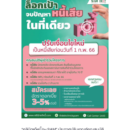
“คลินิกแก้หนี้ by SAM” ประกาศปรับเกณฑ์คุณสมบัติ