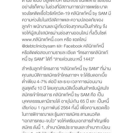
ด้านซ้ายมือ อยู่ติดกับห้างเมเจอร์ ซินีเพล็กซ์ รัชโยธิน
อย่างไรก็ตาม ในช่วงที่มีสถานการณ์การแพร่ระบาด
ของโรคติดเชื้อไวรัสโควิด-19 คลินิกแก้หนี้ by SAM มี
ความห่วงใยในสวัสดิภาพและความปลอดภัยของ
ลูกค้า พนักงานและผู้เกี่ยวข้องทุกคนเป็นสำคัญ จึง
ขอให้ผู้สนใจสมัครผ่านช่องทางออนไลน์ ทั้งเว็บไซต์
www.คลินิกแก้หนี้.com หรือ แอดไลน์
@debtclinicbysam และ Facebook คลินิกแก้หนี้
หรือติดต่อสอบถามรายละเอียด “โครงการคลินิกแก้
หนี้ by SAM” ได้ที่ “สายด่วนชนะหนี้ 1443”
สำหรับลูกค้าโครงการ “คลินิกแก้หนี้ by SAM” ที่ผ่าน
คุณสมบัติการสมัครเข้าโครงการฯ จะได้รับดอกเบี้ย
ต่ำเพียง 4-7% ต่อปี และระยะเวลาการผ่อนนาน
สูงสุดถึง 10 ปี โดยคุณสมบัติเบื้องต้นสำหรับผู้สนใจ
สมัครเข้าโครงการ คลินิกแก้หนี้ by SAM คือ เป็น
บุคคลธรรมดามีรายได้ อายุไม่เกิน 65 ปี และ เป็นหนี้
เสียก่อน 1 กุมภาพันธ์ 2564 ทั้งนี้ เพื่อความรวดเร็ว
ในการพิจารณาและรู้ผลการสมัคร ตามแนวคิด
“เอกสารครบ-จบไว” ขอให้เตรียมเอกสารสำคัญเพื่อ
สมัคร ดังนี้ 1. สำเนาบัตรประชาชนและสำเนาทะเบียน