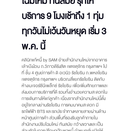
โฉมใหม่ ทันสมัย รุกให้
บริการ 9 โมงเช้าถึง 1 ทุ่ม
ทุกวันไม่เว้นวันหยุด เริ่ม 3
พ.ค. นี้
คลินิกแก้หนี้ by SAM ย้ายสำนักงานใหม่จากอาคาร
เล้าเป้งง้วน ถ.วิภาวดีรังสิต เขตจตุจักร กรุงเทพฯ ไป
ที่ ชั้น 4 ศูนย์การค้า ดิ อเวนิว รัชโยธิน ถ.พหลโยธิน
เขตจตุจักร กรุงเทพฯ บริเวณสี่แยกรัชโยธิน ติดกับ
ห้างเมเจอร์ซีนีเพล็กซ์ รัชโยธิน เพื่อเพิ่มศักยภาพและ
ส่งมอบการบริการที่ดี รวมทั้งอำนวยความสะดวกใน
การเดินทางให้แก่ลูกค้า เนื่องจากสำนักงานใหม่นี้ตั้ง
อยู่ใจกลางย่านรัชโยธิน การคมนาคมสะดวก มี
รถไฟฟ้า BTS และรถประจำทางหลายสายผ่านด้าน
หน้าศูนย์การค้า ส่วนพื้นที่รองรับลูกค้าภายใน
สำนักงานปรับโฉมใหม่ ทันสมัย กว้างขวางและเป็น
ส่วนตัวในการปรึกษาปัญหาหนี้ กำหนดเริ่มเปิดให้