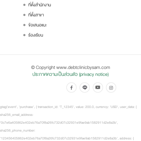
ที่ตั้งสำนักงาน
ที่ตั้งสาขา
ข้อเสนอแนะ
ร้องเรียน
© Copyright www.debtclinicbysam.com
ประกาศความเป็นส่วนตัว (privacy notice)
gtag('event', 'purchase', { transaction_id: 'T_12345', value: 200.0, currency: 'USD', user_data: {
sha256_email_address:
'0c7e6a405862e402eb76a70f8a26fc732d07c32931e9fae9ab1582911d2e8a3b',
sha256_phone_number:
'123456405862e402eb76a70f8a26fc732d07c32931e9fae9ab1582911d2e8a3b', address: {