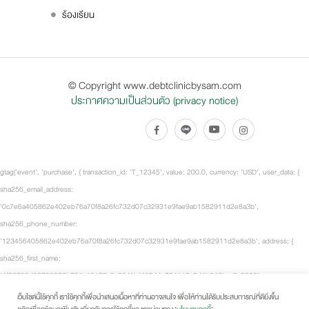
ร้องเรียน
© Copyright www.debtclinicbysam.com
ประกาศความเป็นส่วนตัว (privacy notice)
gtag('event', 'purchase', { transaction_id: 'T_12345', value: 200.0, currency: 'USD', user_data: {
sha256_email_address:
'0c7e6a405862e402eb76a70f8a26fc732d07c32931e9fae9ab1582911d2e8a3b',
sha256_phone_number:
'123456405862e402eb76a70f8a26fc732d07c32931e9fae9ab1582911d2e8a3b', address: {
sha256_first_name:
'4f23798d92708359b734a18172c9c864f1d48044a754115a0d4b843bca3a5332',
sha256_last_name:
เว็บไซต์นี้ใช้คุกกี้ เราใช้คุกกี้เพื่อนำเสนอเนื้อหาที่ท่านอาจสนใจ เพื่อให้ท่านได้รับประสบการณ์ที่ดียิ่งขึ้น