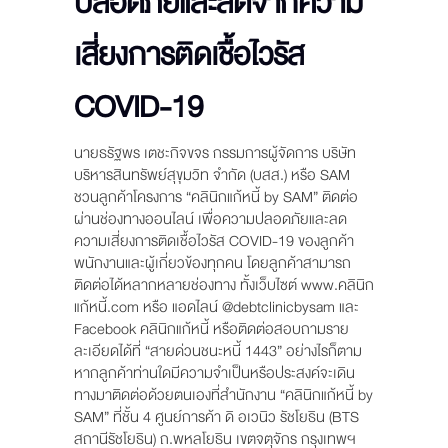
ปลอดภัยและลดจากความ
เสี่ยงการติดเชื้อไวรัส
COVID-19
นายธรัฐพร เตชะกิจขจร กรรมการผู้จัดการ บริษัท
บริหารสินทรัพย์สุขุมวิท จำกัด (บสส.) หรือ SAM
ชวนลูกค้าโครงการ “คลินิกแก้หนี้ by SAM” ติดต่อ
ผ่านช่องทางออนไลน์ เพื่อความปลอดภัยและลด
ความเสี่ยงการติดเชื้อไวรัส COVID-19 ของลูกค้า
พนักงานและผู้เกี่ยวข้องทุกคน โดยลูกค้าสามารถ
ติดต่อได้หลากหลายช่องทาง ทั้งเว็บไซต์ www.คลินิก
แก้หนี้.com หรือ แอดไลน์ @debtclinicbysam และ
Facebook คลินิกแก้หนี้ หรือติดต่อสอบถามราย
ละเอียดได้ที่ “สายด่วนชนะหนี้ 1443” อย่างไรก็ตาม
หากลูกค้าท่านใดมีความจำเป็นหรือประสงค์จะเดิน
ทางมาติดต่อด้วยตนเองที่สำนักงาน “คลินิกแก้หนี้ by
SAM” ที่ชั้น 4 ศูนย์การค้า ดิ อเวนิว รัชโยธิน (BTS
สถานีรัชโยธิน) ถ.พหลโยธิน เขตจตุจักร กรุงเทพฯ