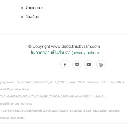
ข้อเสนอแนะ
ร้องเรียน
© Copyright www.debtclinicbysam.com
ประกาศความเป็นส่วนตัว (privacy notice)
gtag('event', 'purchase', { transaction_id: 'T_12345', value: 200.0, currency: 'USD', user_data: {
sha256_email_address:
'0c7e6a405862e402eb76a70f8a26fc732d07c32931e9fae9ab1582911d2e8a3b',
sha256_phone_number:
'123456405862e402eb76a70f8a26fc732d07c32931e9fae9ab1582911d2e8a3b', address: {
sha256_first_name:
'4f23798d92708359b734a18172c9c864f1d48044a754115a0d4b843bca3a5332',