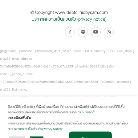
© Copyright www.debtclinicbysam.com
ประกาศความเป็นส่วนตัว (privacy notice)
gtag('event', 'purchase', { transaction_id: 'T_12345', value: 200.0, currency: 'USD', user_data: {
sha256_email_address:
'0c7e6a405862e402eb76a70f8a26fc732d07c32931e9fae9ab1582911d2e8a3b',
sha256_phone_number:
'123456405862e402eb76a70f8a26fc732d07c32931e9fae9ab1582911d2e8a3b', address: {
sha256_first_name:
'4f23798d92708359b734a18172c9c864f1d48044a754115a0d4b843bca3a5332',
sha256_last_name:
เว็บไซต์นี้ใช้คุกกี้ เราใช้คุกกี้เพื่อนำเสนอเนื้อหาที่ท่านอาจสนใจ เพื่อให้ท่านได้รับประสบการณ์ที่ดียิ่งขึ้น
คลิกเพื่อดูข้อมูลเพิ่มเติมเกี่ยวกับการใช้คุกกี้ของเราผ่านทาง ‘
นโยบายคุกกี้
’
'fd53ef835b15485572a6e82cf470dcb41fd218ae5751ab7531c956a2a6bcd3c7', city: 'City
รายละเอียดเพิ่มเติม
Town', region: 'CA', postal_code: '54321', country: 'US' } }, items: [ { item_id: 'SKU_12345',
หากท่านต้องการทราบข้อมูลเพิ่มเติมเกี่ยวกับสิทธิในความเป็นเจ้าของข้อมูลของท่าน ท่านสามารถเยี่ยม
item_name: 'Fancy-MaxSpeed2.0 Black', item_brand: 'Fancy Sneakers', item_category: 'Shoes -
ชม
"ประกาศความเป็นส่วนตัว (Privacy Notice)"
Running Shoes', price: 100.0, quantity: 2 } ], tt_external_id: