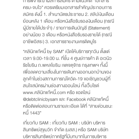
การพิจารณาผลการสมัคร ตามแนวคิด “เอกสาร
ครบ-จบไว” ควรเตรียมเอกสารสำคัญประกอบการ
สมัคร ดังนี้ 1. สำเนาบัตรประชาชน 2. สลิปเงินเดือน
ย้อนหลัง 1 เดือน หรือหนังสือรับรองเงินเดือน (กรณี
ผู้มีรายได้ประจำ) / รายการเดินบัญชี (Statement)
อย่างน้อย 3 เดือน หรือหนังสือรับรองรายได้ (กรณี
อาชีพอิสระ) 3. เอกสารรายงานเครดิตบูโร
“คลินิกแก้หนี้ by SAM” เปิดให้บริการทุกวัน ตั้งแต่
เวลา 9.00-19.00 น. ที่ชั้น 4 ศูนย์การค้า ดิ อเวนิว
รัชโยธิน ถ.พหลโยธิน เขตจตุจักร กรุงเทพฯ ทั้งนี้
เพื่อลดความเสี่ยงในการเดินทางออกนอกบ้านของ
ลูกค้าในช่วงสถานการณ์โควิด-19 ขอเชิญชวนผู้ที่
สนใจสมัครผ่านช่องทางออนไลน์ ทั้งเว็บไซต์
www.คลินิกแก้หนี้.com หรือ แอดไลน์
@debtclinicbysam และ Facebook คลินิกแก้หนี้
หรือติดต่อสอบถามรายละเอียด ได้ที่ “สายด่วนชนะ
หนี้ 1443”
เกี่ยวกับ SAM : เกี่ยวกับ SAM : บริษัท บริหาร
สินทรัพย์สุขุมวิท จำกัด (บสส.) หรือ SAM บริษัท
บริหารสินทรัพย์ภาครัฐที่มีบทบาทในการบริหาร