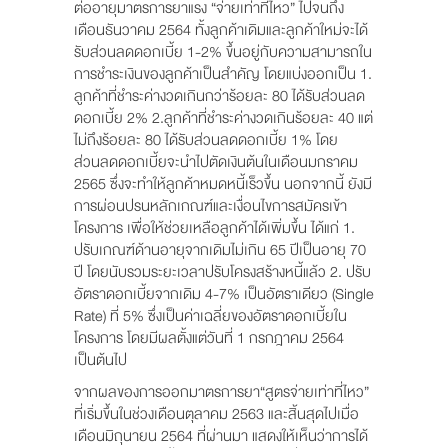
ต่ออายุมาตรการยาแรง “จ่ายเท่าที่ไหว” ไปจนถึง
เดือนธันวาคม 2564 ทั้งลูกค้าเดิมและลูกค้าใหม่จะได้
รับส่วนลดดอกเบี้ย 1-2% ขึ้นอยู่กับความสามารถใน
การชำระเงินของลูกค้าเป็นสำคัญ โดยแบ่งออกเป็น 1.
ลูกค้าที่ชำระค่างวดเกินกว่าร้อยละ 80 ได้รับส่วนลด
ดอกเบี้ย 2% 2.ลูกค้าที่ชำระค่างวดเกินร้อยละ 40 แต่
ไม่ถึงร้อยละ 80 ได้รับส่วนลดดอกเบี้ย 1% โดย
ส่วนลดดอกเบี้ยจะนำไปตัดเงินต้นในเดือนมกราคม
2565 ซึ่งจะทำให้ลูกค้าหมดหนี้เร็วขึ้น นอกจากนี้ ยังมี
การผ่อนปรนหลักเกณฑ์และเงื่อนไขการสมัครเข้า
โครงการ เพื่อให้ช่วยเหลือลูกค้าได้เพิ่มขึ้น ได้แก่ 1.
ปรับเกณฑ์ด้านอายุจากเดิมไม่เกิน 65 ปีเป็นอายุ 70
ปี โดยนับรวมระยะเวลาปรับโครงสร้างหนี้แล้ว 2. ปรับ
อัตราดอกเบี้ยจากเดิม 4-7% เป็นอัตราเดียว (Single
Rate) ที่ 5% ซึ่งเป็นค่าเฉลี่ยของอัตราดอกเบี้ยใน
โครงการ โดยมีผลตั้งแต่วันที่ 1 กรกฎาคม 2564
เป็นต้นไป
จากผลของการออกมาตรการยา“สูตรจ่ายเท่าที่ไหว”
ที่เริ่มขึ้นในช่วงเดือนตุลาคม 2563 และสิ้นสุดไปเมื่อ
เดือนมิถุนายน 2564 ที่ผ่านมา แสดงให้เห็นว่าการได้