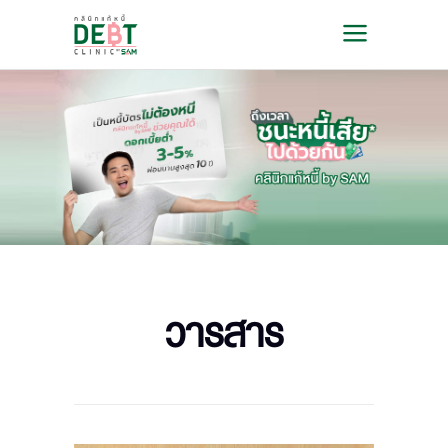
วารสาร