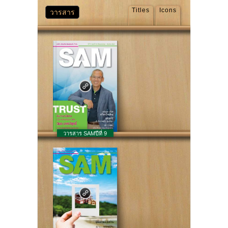
Titles
Icons
วารสาร
วารสาร SAMปีที่ 9
ฉบับที่ 32 มกราคม-
มีนาคม 2562