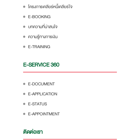
โครงการเคลียร์หนี้เคลียร์ใจ
E-BOOKING
บทความที่น่าสนใจ
ความรู้ทางการเงิน
วารสาร SAM ปีที่ 7
E-TRAINING
ฉบับที่ 24 มกราคม-
มีนาคม 2560
E-SERVICE 360
E-DOCUMENT
E-APPLICATION
E-STATUS
วารสาร SAM ปีที่ 6
E-APPOINTMENT
ฉบับที่ 23 ตุลาคม-
ธันวาคม 2559
ติดต่อเรา