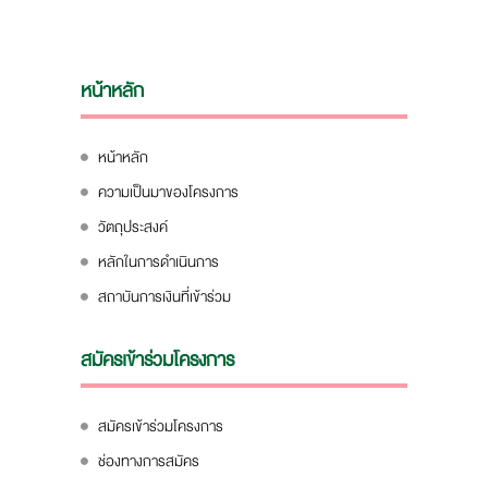
ฉบับที่ 29 เมษายน –
มิถุนายน 2561
หน้าหลัก
หน้าหลัก
ความเป็นมาของโครงการ
วารสาร SAM ปีที่ 8
วัตถุประสงค์
ฉบับที่ 28 มกราคม –
มีนาคม 2561
หลักในการดำเนินการ
สถาบันการเงินที่เข้าร่วม
สมัครเข้าร่วมโครงการ
สมัครเข้าร่วมโครงการ
วารสาร SAM ปีที่ 7
ช่องทางการสมัคร
ฉบับที่ 27 ตุลาคม-
ธันวาคม 2560